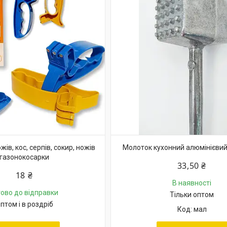
ів, кос, серпів, сокир, ножів
Молоток кухонний алюмінієвий
газонокосарки
33,50 ₴
18 ₴
В наявності
тово до відправки
Тільки оптом
птом і в роздріб
мал