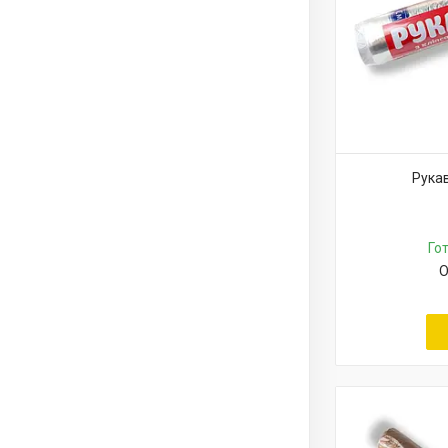
Рукав
Го
О