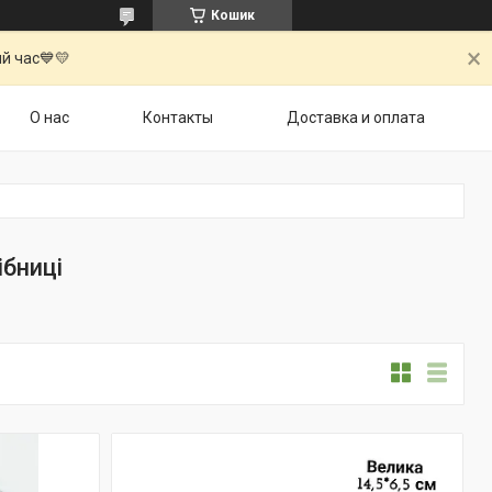
Кошик
й час💙💛
О нас
Контакты
Доставка и оплата
ібниці