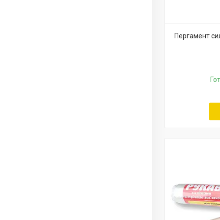
Пергамент си
Го