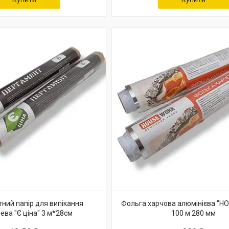
ний папір для випікання
Фольга харчова алюмінієва "H
ева "Є ціна" 3 м*28см
100 м 280 мм