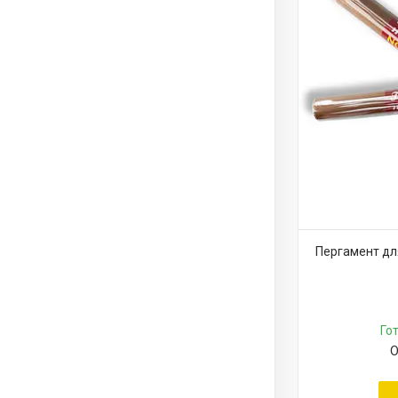
Пергамент для
Го
О