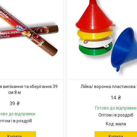
 випікання та зберігання 39
Лійка/ воронка пластикова
см 8 м
14 ₴
39 ₴
Готово до відправки
тово до відправки
Оптом і в роздріб
птом і в роздріб
мала
Купити
Купити