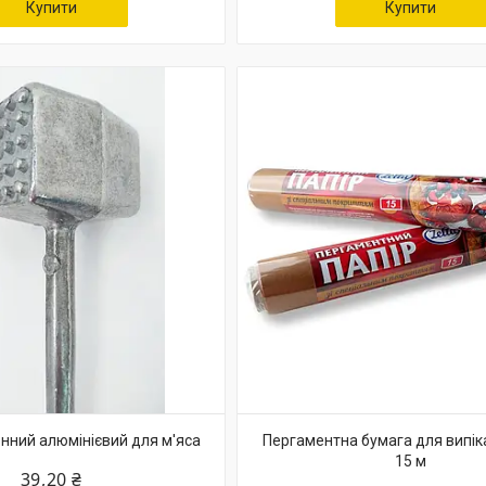
Купити
Купити
нний алюмінієвий для м'яса
Пергаментна бумага для випік
15 м
39,20 ₴