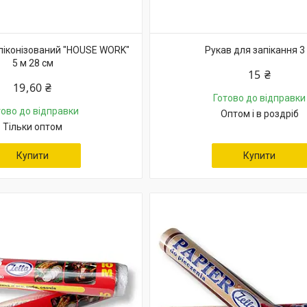
ліконізований "HOUSE WORK"
Рукав для запікання 3
5 м 28 см
15 ₴
19,60 ₴
Готово до відправки
тово до відправки
Оптом і в роздріб
Тільки оптом
Купити
Купити