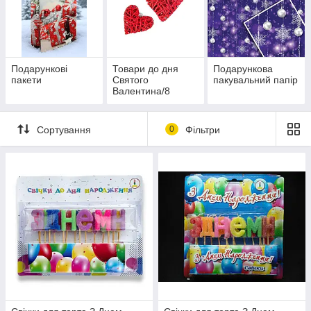
Подарункові
Товари до дня
Подарункова
пакети
Святого
пакувальний папір
Валентина/8
Марта/Сувенірні
гроші купюри
Сортування
0
Фільтри