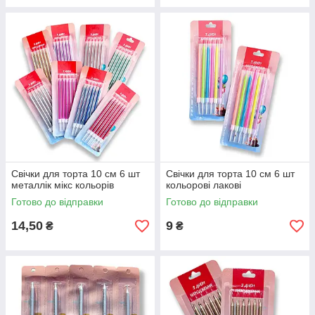
Свічки для торта 10 см 6 шт
Свічки для торта 10 см 6 шт
металлік мікс кольорів
кольорові лакові
Готово до відправки
Готово до відправки
14,50
9
₴
₴