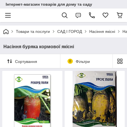
Інтернет-магазин товарів для дому та саду
Товари та послуги
САД І ГОРОД
Насіння якісні
На
Насіння буряка кормової якісні
Сортування
0
Фільтри