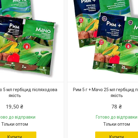
о 5 мл гербіцид післяходова
Рим 5 г + Мачо 25 мл гербіцид 
якість
якість
19,50 ₴
78 ₴
тово до відправки
Готово до відправки
Тільки оптом
Тільки оптом
Купити
Купити