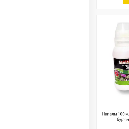
Напалм 100 мл
бур'ян