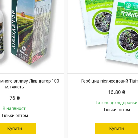
емного впливу Ліквідатор 100
Гербіцид післяходовий Тівіту
мл якість
16,80 ₴
76 ₴
Готово до відправки
В наявності
Тільки оптом
Тільки оптом
Купити
Купити