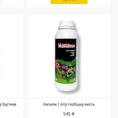
д бур'янів
Напалм 1 літр гербіцид якість
545 ₴