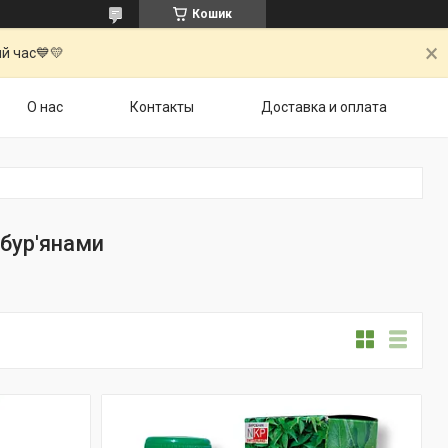
Кошик
й час💙💛
О нас
Контакты
Доставка и оплата
 бур'янами