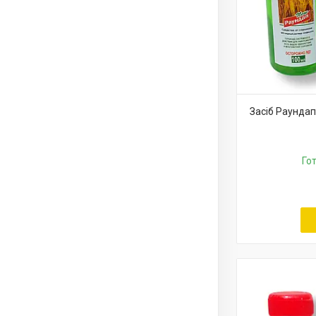
Засіб Раундап
Го