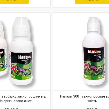
 гербіцид захист рослин від
Напалм 300 г захист рослин ві
ів оригіналова якість
якість