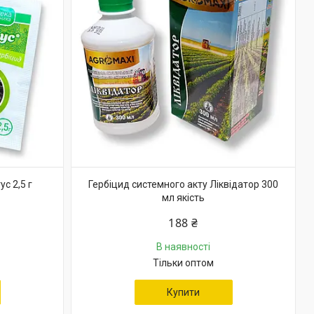
с 2,5 г
Гербіцид системного акту Ліквідатор 300
мл якість
188 ₴
В наявності
Тільки оптом
Купити