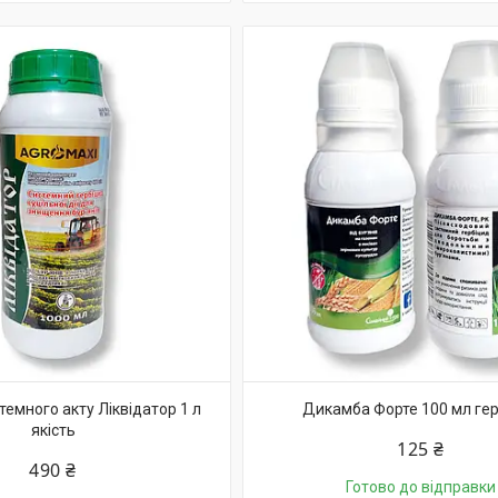
темного акту Ліквідатор 1 л
Дикамба Форте 100 мл ге
якість
125 ₴
490 ₴
Готово до відправки