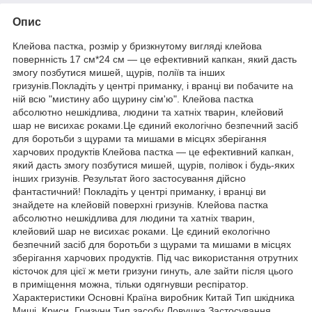
Опис
Клейова пастка, розмір у бризкнутому вигляді клейова
повернність 17 см*24 см — це ефективний капкан, який дасть
змогу позбутися мишей, щурів, поліїв та інших
гризунів.Покладіть у центрі приманку, і вранці ви побачите на
ній всю "мистину або щурину сім'ю". Клейова пастка
абсолютно нешкідлива, людини та хатніх тварин, клейовий
шар не висихає роками.Це єдиний екологічно безпечний засіб
для боротьби з щурами та мишами в місцях зберігання
харчових продуктів Клейова пастка — це ефективний капкан,
який дасть змогу позбутися мишей, щурів, полівок і будь-яких
інших гризунів. Результат його застосування дійсно
фантастичний! Покладіть у центрі приманку, і вранці ви
знайдете на клейовій поверхні гризунів. Клейова пастка
абсолютно нешкідлива для людини та хатніх тварин,
клейовий шар не висихає роками. Це єдиний екологічно
безпечний засіб для боротьби з щурами та мишами в місцях
зберігання харчових продуктів. Під час використання отрутних
кісточок для цієї ж мети гризуни гинуть, але зайти після цього
в приміщення можна, тільки одягнувши респіратор.
Характеристики Основні Країна виробник Китай Тип шкідника
Миші, Криси, Гризуни Тип засобу Ловушка Застосування