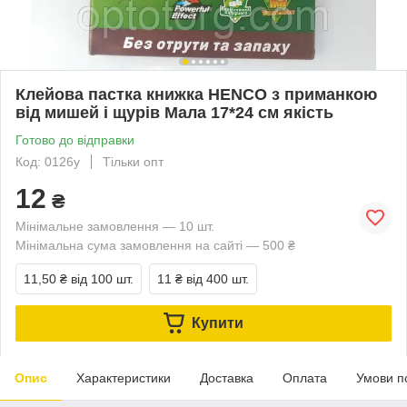
Клейова пастка книжка HENCO з приманкою
від мишей і щурів Мала 17*24 см якість
Готово до відправки
Код: 0126у
Тільки опт
12
₴
Мінімальне замовлення — 10 шт.
Мінімальна сума замовлення на сайті — 500 ₴
11,50 ₴
від 100 шт.
11 ₴
від 400 шт.
Купити
Опис
Характеристики
Доставка
Оплата
Умови п