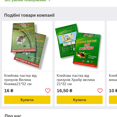
Подібні товари компанії
Клейова пастка від
Клейова пастка від
Клей
гризунів Велика
гризунів Храбр велика
мише
Книжка21*32 см
21*32 см
TOMMCAT
16
16,50
10
₴
₴
Купити
Купити
Про нас