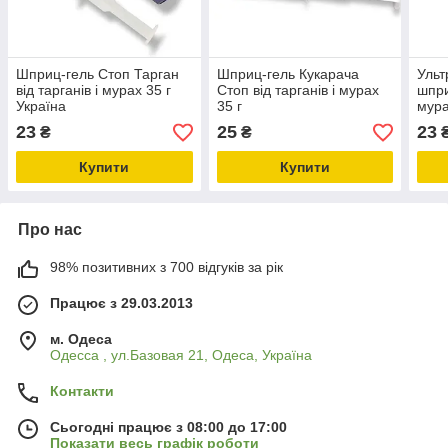
Шприц-гель Стоп Тарган
Шприц-гель Кукарача
Ульт
від тарганів і мурах 35 г
Стоп від тарганів і мурах
шпри
Україна
35 г
мура
23
25
23
₴
₴
Купити
Купити
Про нас
98% позитивних з 700 відгуків за рік
Працює з 29.03.2013
м. Одеса
Одесса , ул.Базовая 21, Одеса, Україна
Контакти
Сьогодні працює з 08:00 до 17:00
Показати весь графік роботи