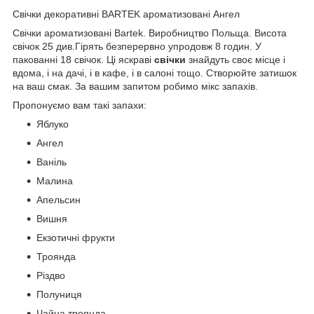
Свічки декоративні BARTEK ароматизовані Ангел
Свічки ароматизовані Bartek. Виробництво Польща. Висота
свічок 25 див.Гірять безперервно упродовж 8 годин. У
пакованні 18 свічок. Ці яскраві
свічки
знайдуть своє місце і
вдома, і на дачі, і в кафе, і в салоні тощо. Створюйте затишок
на ваш смак. За вашим запитом робимо мікс запахів.
Пропонуємо вам такі запахи:
Яблуко
Ангел
Ваніль
Малина
Апельсин
Вишня
Екзотичні фрукти
Троянда
Різдво
Полуниця
Чайна троянда