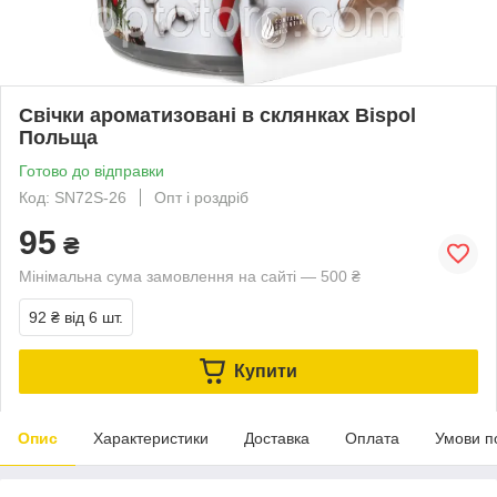
Свічки ароматизовані в склянках Bispol
Польща
Готово до відправки
Код: SN72S-26
Опт і роздріб
95
₴
Мінімальна сума замовлення на сайті — 500 ₴
92 ₴
від 6 шт.
Купити
Опис
Характеристики
Доставка
Оплата
Умови п