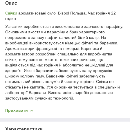
Опис
Свічки
ароматизовані скло Bispol Польща, Час горіння 22
годин
Усі свічки виробляються з високоякісного харчового парафіну.
Основними якостями парафіну є брак характерного
неприємного запаху нафти та чистий білий колір. На
виробництві використовуються німецькі фітилі та барвники.
Ароматизатори французькі та німецькі. Барвники й
ароматизатори розроблені спеціально для виробництва
свічок, тому вони не містять токсичних речовин, що
виділяються під час горіння й абсолютно нешкідливі для
здоров'я. Якісні барвники забезпечують нашу продукцію
широку колірну гаму. Бавовняні фітилі забезпечують
оптимальний рівень полум'я й чистоту горіння. Свічки не
стікають і не каптять. Уся сировина тестується в спеціальній
лабораторії Варшави. Висока якість виробів досягається
застосуванням сучасних технологій.
Приховати
Характеристики