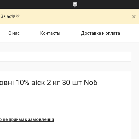
й час💙💛
О нас
Контакты
Доставка и оплата
овні 10% віск 2 кг 30 шт No6
о не приймає замовлення