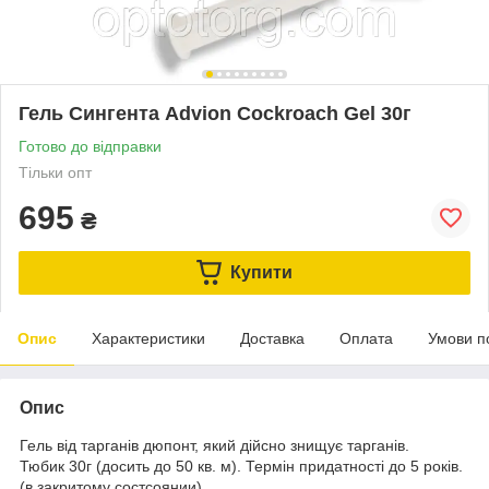
Гель Сингента Advion Cockroach Gel 30г
Готово до відправки
Тільки опт
695
₴
Купити
Опис
Характеристики
Доставка
Оплата
Умови п
Опис
Гель від тарганів дюпонт, який дійсно знищує тарганів.
Тюбик 30г (досить до 50 кв. м). Термін придатності до 5 років.
(в закритому состсоянии)