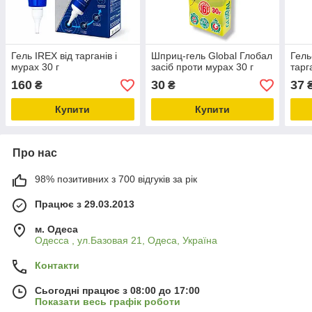
Гель IREX від тарганів і
Шприц-гель Global Глобал
Гель
мурах 30 г
засіб проти мурах 30 г
тарг
160
30
37
₴
₴
Купити
Купити
Про нас
98% позитивних з 700 відгуків за рік
Працює з 29.03.2013
м. Одеса
Одесса , ул.Базовая 21, Одеса, Україна
Контакти
Сьогодні працює з 08:00 до 17:00
Показати весь графік роботи