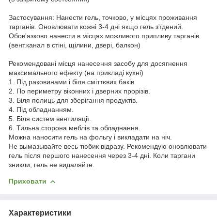
Застосування: Нанести гель, точково, у місцях проживання
тарганів. Оновлювати кожні 3-4 дні якщо гель з'їдений.
Обов'язково нанести в місцях можливого припливу тарганів
(вент.канал в стіні, щілини, двері, балкон)
Рекомендовані місця нанесення засобу для досягнення
максимального ефекту (на прикладі кухні)
1. Під раковинами і біля сміттєвих баків.
2. По периметру віконних і дверних прорізів.
3. Біля полиць для зберігання продуктів.
4. Під обладнанням.
5. Біля систем вентиляції.
6. Тильна сторона меблів та обладнання.
Можна наносити гель на фольгу і викладати на ніч.
Не вымазывайте весь тюбик відразу. Рекомендую оновлювати
гель після першого нанесення через 3-4 дні. Коли таргани
зникли, гель не видаляйте.
Приховати
Характеристики