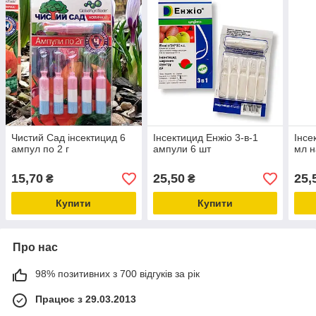
Чистий Сад інсектицид 6
Інсектицид Енжіо 3-в-1
Інсе
ампул по 2 г
ампули 6 шт
мл н
15,70
25,50
25,
₴
₴
Купити
Купити
Про нас
98% позитивних з 700 відгуків за рік
Працює з 29.03.2013