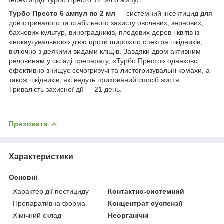
Турбо Престо 6 ампул по 2 мл
— системний інсектицид для
довготривалого та стабільного захисту овочевих, зернових,
бахчових культур, виноградників, плодових дерев і квітів із
«нокаутувальною» дією проти широкого спектра шкідників,
включно з деякими видами кліщів. Завдяки двом активним
речовинам у складі препарату, «Турбо Престо» однаково
ефективно знищує сечогризучі та листогризувальні комахи, а
також шкідників, які ведуть прихований спосіб життя.
Тривалість захисної дії — 21 день.
Приховати
Характеристики
Основні
Характер дії пестициду
Контактно-системний
Препаративна форма
Концентрат суспензії
Хімічний склад
Неорганічні