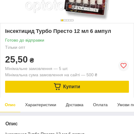
Інсектицид Турбо Престо 12 мл 6 ампул
Готово до відправки
Тільки опт
25,50
₴
Мінімальне замовлення — 5 шт.
Мінімальна сума замовлення на сайті — 500 ₴
Купити
Опис
Характеристики
Доставка
Оплата
Умови п
Опис
Інсектицид Турбо Престо 12 мл 6 ампул