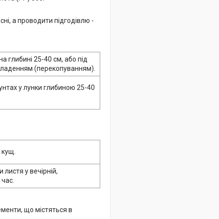
ні, а проводити підгодівлю -
а глибині 25-40 см, або під
кладенням (перекопуванням).
унтах у лунки глибиною 25-40
 кущ.
 листя у вечірній,
 час.
менти, що містяться в