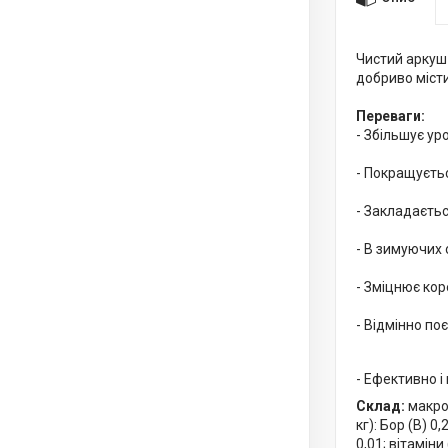
Чистий аркуш
добриво місти
Переваги:
- Збільшує ур
- Покращуєтьс
- Закладаєтьс
- В зимуючих 
- Зміцнює кор
- Відмінно по
- Ефективно і
Склад:
макро
кг): Бор (B) 0
0,01; вітаміни