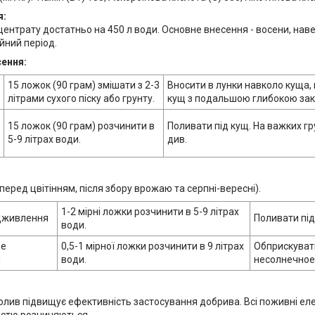
я:
ентрату достатньо на 450 л води. Основне внесення - восени, навес
йний період.
ення:
15 ложок (90 грам) змішати з 2-3
Вносити в лунки навколо куща, н
літрами сухого піску або грунту.
кущ з подальшою глибокою за
15 ложок (90 грам) розчинити в
Поливати під кущ. На важких гр
5-9 літрах води.
див.
перед цвітінням, після збору врожаю та серпні-вересні).
1-2 мірні ложки розчинити в 5-9 літрах
дживлення
Поливати під
води.
ве
0,5-1 мірної ложки розчинити в 9 літрах
Обприскувати
я
води.
несолнечное
олив підвищує ефективність застосування добрива. Всі поживні еле