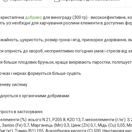
 кристалічна
добриво
для винограду (300 гр) - високоефективне, 
ть усі необхідні для харчування рослини елементи в доступних фо
ожайність, цукристість, розмір грона і ягід, прискорює дозрівання, з
я опірність до хвороб, несприятливих погодних умов і стресів від з
я більше плодових бруньок, краще визрівають паростки, поліпшуєт
очках і нирках формується більше суцвіть.
еневу систему.
єднується з органічними добривами.
 просто в застосуванні.
елементи (%): всього N 21, P205 8, K2O 13,7; мезоелементи (г/кг): S 
,2, Залізо (Fe) 0,7, Марганець (Mn) 0,3, Цинк (Zn) 0,1, Мідь (Cu) 0,05,
 (мг/кг): Тіамін (В1) 105, Аскорбінова кислота (С) 500, Нікотинова ки