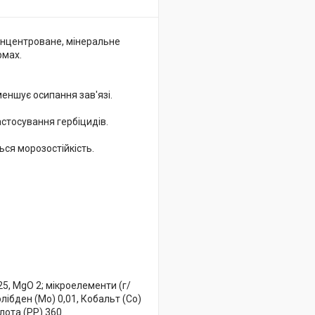
концентроване, мінеральне
рмах.
меншує осипання зав'язі.
астосування гербіцидів.
ься морозостійкість.
25, MgO 2; мікроелементи (г/
 Молібден (Mo) 0,01, Кобальт (Co)
слота (РР) 360.