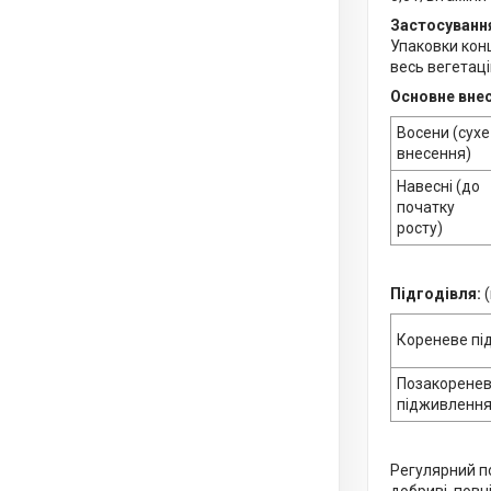
Застосуванн
Упаковки конц
весь вегетаці
Основне внес
Восени (сухе
внесення)
Навесні (до
початку
росту)
Підгодівля:
(
Кореневе пі
Позакорене
підживленн
Регулярний п