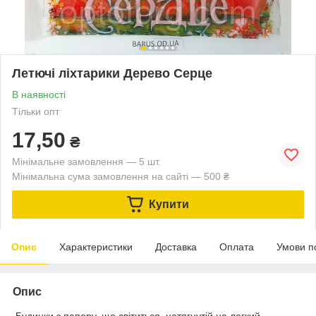
Летючі ліхтарики Дерево Серце
В наявності
Тільки опт
17,50
₴
Мінімальне замовлення — 5 шт.
Мінімальна сума замовлення на сайті — 500 ₴
Купити
Опис
Характеристики
Доставка
Оплата
Умови п
Опис
Будинки з паперу, що світиться, натягнутій на легкий