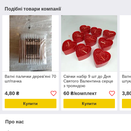
Подібні товари компанії
Ватні палички дерев'яні 70
Свічки набір 9 шт до Дня
Ватн
шт/пачка
Святого Валентина серце
штук
з трояндою
4,80
60
3,8
₴
₴/комплект
Купити
Купити
Про нас