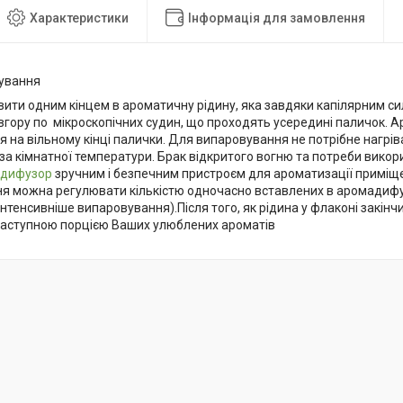
Характеристики
Інформація для замовлення
сування
вити одним кінцем в ароматичну рідину, яка завдяки капілярним с
 вгору по мікроскопічних судин, що проходять усередині паличок. 
 на вільному кінці палички. Для випаровування не потрібне нагрі
за кімнатної температури. Брак відкритого вогню та потреби вико
дифузор
зручним і безпечним пристроєм для ароматизації приміще
я можна регулювати кількістю одночасно вставлених в аромадифу
інтенсивніше випаровування).Після того, як рідина у флаконі закін
 наступною порцією Ваших улюблених ароматів