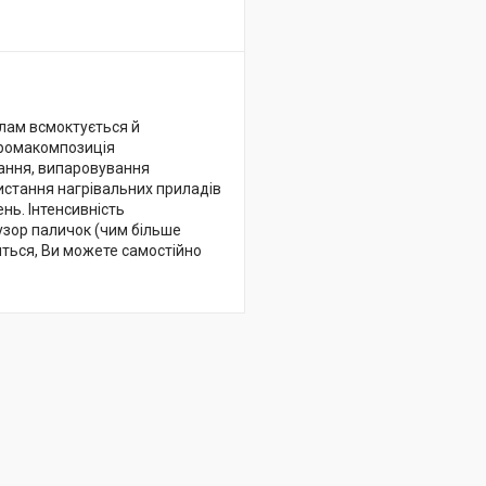
илам всмоктується й
Аромакомпозиція
вання, випаровування
ристання нагрівальних приладів
нь. Інтенсивність
зор паличок (чим більше
читься, Ви можете самостійно