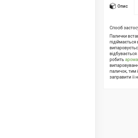
Опис
Спосіб засто
Палички вста
підіймається
випаровується
відбувається 
робить
арома
випаровуванн
паличок, тим 
заправити її