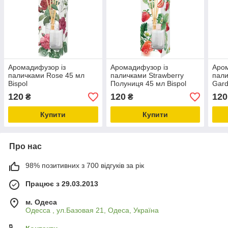
Аромадифузор із
Аромадифузор із
Аром
паличками Rose 45 мл
паличками Strawberry
пали
Bispol
Полуниця 45 мл Bispol
Gard
120
120
120
₴
₴
Купити
Купити
Про нас
98% позитивних з 700 відгуків за рік
Працює з 29.03.2013
м. Одеса
Одесса , ул.Базовая 21, Одеса, Україна