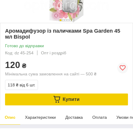
Аромадифузор із паличками Spa Garden 45
мл Bispol
Готово до відправки
Код: dz 45-254
Опт і роздріб
120
₴
Мінімальна сума замовлення на сайті — 500 ₴
118 ₴
від 6 шт.
Купити
Опис
Характеристики
Доставка
Оплата
Умови п