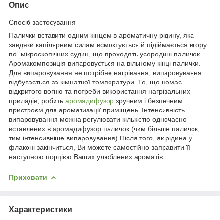
Опис
Спосіб застосування
Палички вставити одним кінцем в ароматичну рідину, яка
завдяки капілярним силам всмоктується й підіймається вгору
по мікроскопічних судин, що проходять усередині паличок.
Аромакомпозиція випаровується на вільному кінці палички.
Для випаровування не потрібне нагрівання, випаровування
відбувається за кімнатної температури. Те, що немає
відкритого вогню та потреби використання нагрівальних
приладів, робить
аромадифузор
зручним і безпечним
пристроєм для ароматизації приміщень. Інтенсивність
випаровування можна регулювати кількістю одночасно
вставлених в аромадифузор паличок (чим більше паличок,
тим інтенсивніше випаровування).Після того, як рідина у
флаконі закінчиться, Ви можете самостійно заправити її
наступною порцією Ваших улюблених ароматів
Приховати
Характеристики