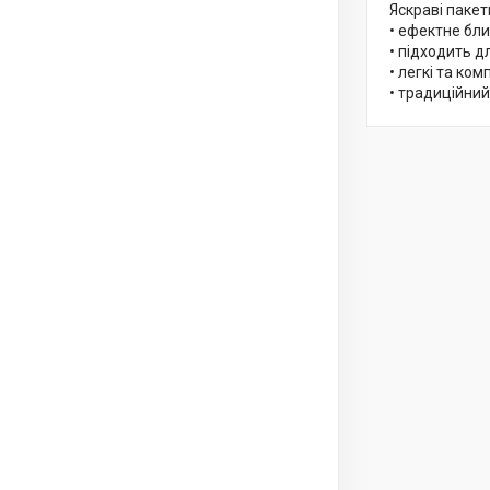
Яскраві пакет
• ефектне бли
• підходить д
• легкі та ко
• традиційний