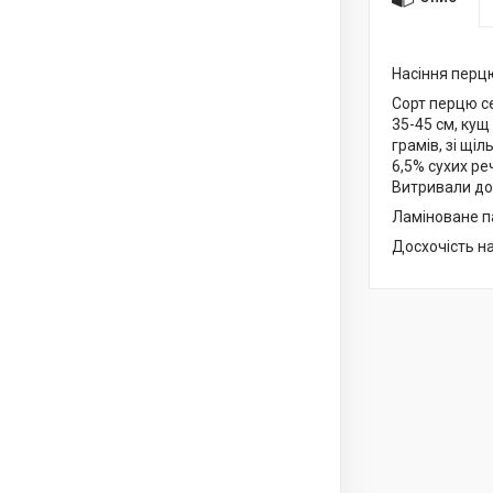
Насіння перцю
Сорт перцю се
35-45 см, кущ
грамів, зі щі
6,5% сухих ре
Витривали до
Ламіноване па
Досхочість н