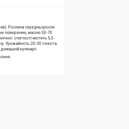
днів). Рослина середньоросле
кою поверхнею, масою 50-70
нічної стиглості містять 5,5-
ну. Урожайність 20-30 тонн/га.
домашній кулінарії.
сіння.