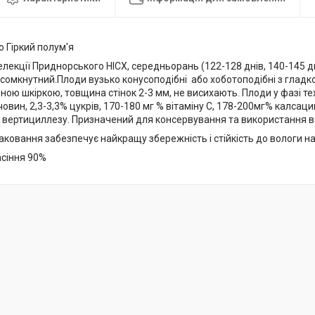
 Гіркий полум'я
лекції Приднорського НІСХ, середньорань (122-128 днів, 140-145 
 сомкнутний.Плоди вузько конусоподібні або хоботоподібні з глад
льною шкіркою, товщина стінок 2-3 мм, не висихають. Плоди у фазі тех
човин, 2,3-3,3% цукрів, 170-180 мг % вітаміну С, 178-200мг% калсаци
 вертициллезу. Призначений для консервування та використання в 
ковання забезпечує найкращу збережність і стійкість до вологи на
асіння 90%