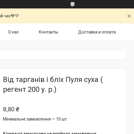
й час💙💛
О нас
Контакты
Доставка и оплата
Від тарганів і бліх Пуля суха (
регент 200 у. р.)
8,80 ₴
Мінімальне замовлення — 10 шт.
Компанія тимчасово не приймає замовлення