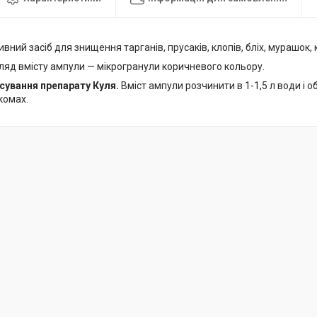
вний засіб для знищення тарганів, прусаків, клопів, бліх, мурашок,
ляд вмісту ампули — мікрогранули коричневого кольору.
сування препарату Куля.
Вміст ампули розчинити в 1-1,5 л води і 
комах.