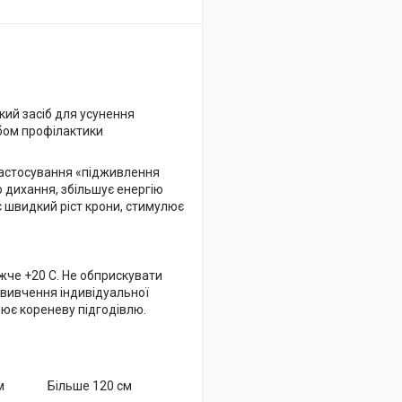
кий засіб для усунення
обом профілактики
 застосування «підживлення
о дихання, збільшує енергію
є швидкий ріст крони, стимулює
жче +20 С. Не обприскувати
 вивчення індивідуальної
нює кореневу підгодівлю.
м
Більше 120 см