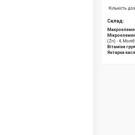
Кількість до
Склад:
Макроелемент
Мікроелемент
(Zn) - 4, Моліб
Вітаміни груп 
Янтарна кис