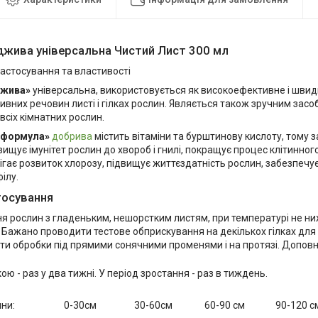
джива універсальна Чистий Лист 300 мл
астосування та властивості
джива»
універсальна, використовується як високоефективне і швид
вних речовин листі і гілках рослин. Являється також зручним зас
сіх кімнатних рослин.
а формула»
добрива
містить вітаміни та бурштинову кислоту, тому
вищує імунітет рослин до хвороб і гнилі, покращує процес клітинног
ігає розвиток хлорозу, підвищує життєздатність рослин, забезпечу
ілу.
тосування
я рослин з гладеньким, нешорстким листям, при температурі не ни
и. Бажано проводити тестове обприскування на декількох гілках для
ати обробки під прямими сонячними променями і на протязі. Допов
ою - раз у два тижні. У період зростання - раз в тиждень.
ни:
0-30см
30-60см
60-90 см
90-120 с