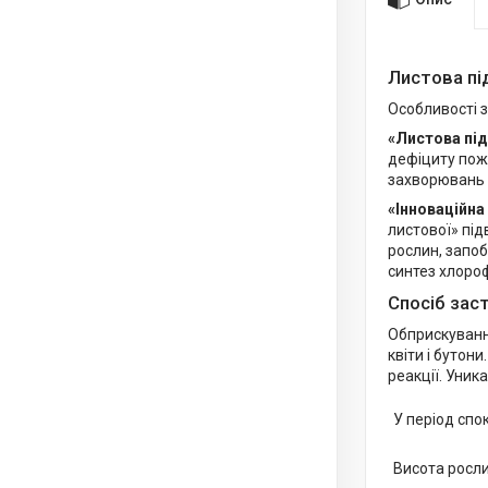
Листова пі
Особливості з
«Листова пі
дефіциту пожи
захворювань в
«Інноваційн
листової» під
рослин, запоб
синтез хлороф
Спосіб зас
Обприскуванн
квіти і бутон
реакції. Уник
У період спок
Висота росли