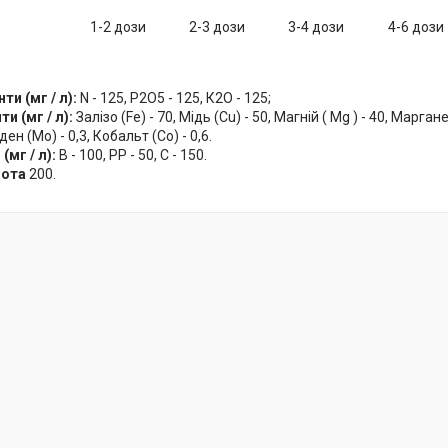
з
1-2 дози
2-3 дози
3-4 дози
4-6 дози
и (мг / л):
N - 125, Р2О5 - 125, К2О - 125;
и (мг / л):
Залізо (Fe) - 70, Мідь (Cu) - 50, Магній ( Mg ) - 40, Марган
ден (Мо) - 0,3, Кобальт (Со) - 0,6.
(мг / л):
B - 100, PP - 50, C - 150.
лота
200.