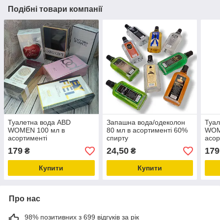
Подібні товари компанії
Туалетна вода ABD
Запашна вода/одеколон
Туал
WOMEN 100 мл в
80 мл в асортименті 60%
WOM
асортименті
спирту
асор
179
24,50
179
₴
₴
Купити
Купити
Про нас
98% позитивних з 699 відгуків за рік