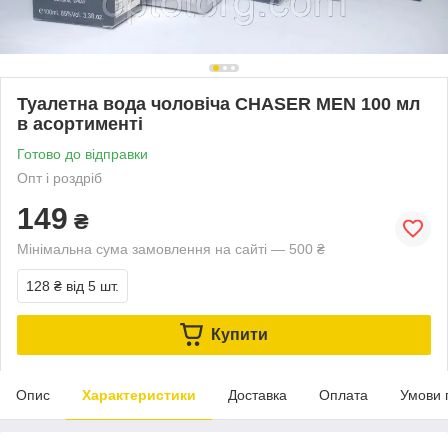
Туалетна вода чоловіча CHASER MEN 100 мл
в асортименті
Готово до відправки
Опт і роздріб
149
₴
Мінімальна сума замовлення на сайті — 500 ₴
128 ₴
від 5 шт.
Купити
Опис
Характеристики
Доставка
Оплата
Умови 