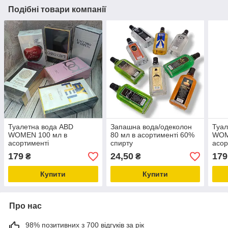
Подібні товари компанії
Туалетна вода ABD
Запашна вода/одеколон
Туал
WOMEN 100 мл в
80 мл в асортименті 60%
WOM
асортименті
спирту
асор
179
24,50
179
₴
₴
Купити
Купити
Про нас
98% позитивних з 700 відгуків за рік