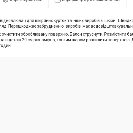
ідновлювач для шкіряних курток та інших виробів зі шкіри. Швидк
гляд. Перешкоджає забрудненню виробів, має водовідштовхувальні
: очистити оброблювану поверхню. Балон струснути. Розмістити ба
на відстані 20 см рівномірно, тонким шаром розпилити поверхнею.
годин.