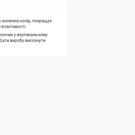
о оновлює колір, покращує
 властивості.
лончик у вертикальному
 Дати виробу висохнути