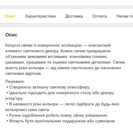
Опис
Характеристики
Доставка
Оплата
Умови п
Опис
Конусні свічки із новорічною аплікацією — елегантний
елемент святкового декору. Кожна свічка прикрашена
об’ємними зимовими мотивами: ялиновими гілками,
шишками, іграшками та іншими святковими деталями. Свічки
мають різні кольори — від ніжних пастельних до насичених
святкових відтінків.
Переваги:
• Створюють затишну святкову атмосферу.
• Ідеально підходять для новорічного столу або декору
інтер’єру.
• В наявності різні кольори — легко підібрати до будь-якої
кольорової гами свята.
• Ручне оздоблення робить кожну свічку унікальною.
• Можуть бути оригінальним подарунком або сувеніром.