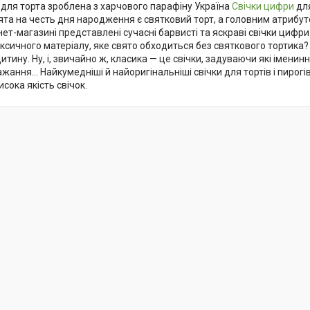
 для торта зроблена з харчового парафіну Україна
Свічки цифри
для
ята на честь дня народження є святковий торт, а головним атрибут
ет-магазині представлені сучасні барвисті та яскраві свічки цифри
оксичного матеріалу, яке свято обходиться без святкового тортика?
итину. Ну, і, звичайно ж, класика — це свічки, задуваючи які іменин
жання... Найкумедніші й найоригінальніші свічки для тортів і пирогі
исока якість свічок.