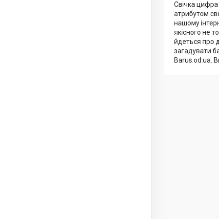
Свічка цифра
атрибутом св
нашому інтерн
якісного не т
йдеться про д
загадувати ба
Barus.od.ua. В