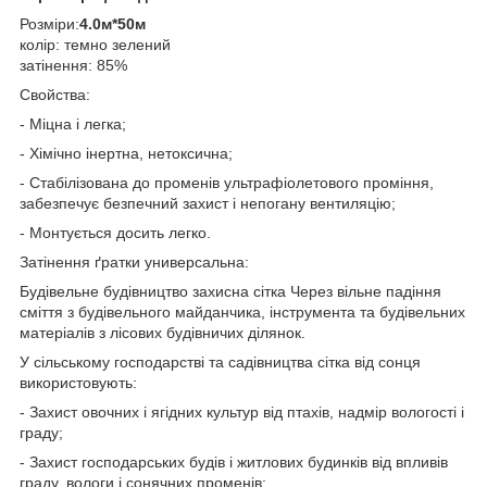
Розміри:
4.0м*50м
колір: темно зелений
затінення: 85%
Свойства:
- Міцна і легка;
- Хімічно інертна, нетоксична;
- Стабілізована до променів ультрафіолетового проміння,
забезпечує безпечний захист і непогану вентиляцію;
- Монтується досить легко.
Затінення ґратки универсальна:
Будівельне будівництво захисна сітка Через вільне падіння
сміття з будівельного майданчика, інструмента та будівельних
матеріалів з лісових будівничих ділянок.
У сільському господарстві та садівництва сітка від сонця
використовують:
- Захист овочних і ягідних культур від птахів, надмір вологості і
граду;
- Захист господарських будів і житлових будинків від впливів
граду, вологи і сонячних променів;