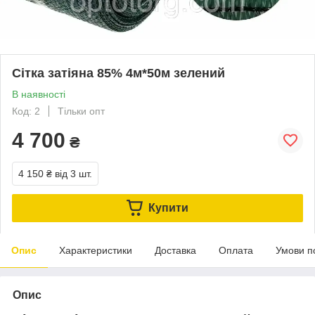
Сітка затіяна 85% 4м*50м зелений
В наявності
Код: 2
Тільки опт
4 700
₴
4 150 ₴
від 3 шт.
Купити
Опис
Характеристики
Доставка
Оплата
Умови п
Опис