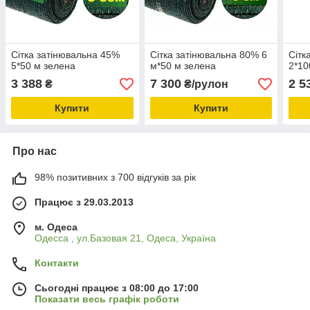
Сітка затінювальна 45%
Сітка затінювальна 80% 6
Сітк
5*50 м зелена
м*50 м зелена
2*10
3 388
7 300
2 5
₴
₴/рулон
Купити
Купити
Про нас
98% позитивних з 700 відгуків за рік
Працює з 29.03.2013
м. Одеса
Одесса , ул.Базовая 21, Одеса, Україна
Контакти
Сьогодні працює з 08:00 до 17:00
Показати весь графік роботи