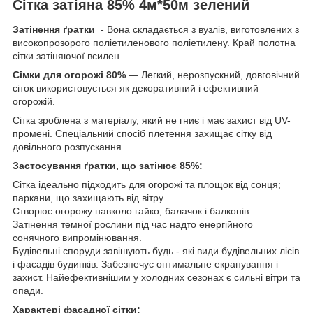
Сітка затіяна 85% 4м*50м зелений
Затінення ґратки
- Вона складається з вузлів, виготовлених з
високопрозорого поліетиленового поліетилену. Край полотна
сітки затіняючої всилен.
Сімки для огорожі 80%
— Легкий, нерозпускний, довговічний
сіток використовується як декоративний і ефективний
огорожій.
Сітка зроблена з матеріалу, який не гниє і має захист від UV-
промені. Спеціальний спосіб плетення захищає сітку від
довільного розпускання.
Застосування ґратки, що затінює 85%:
Сітка ідеально підходить для огорожі та площок від сонця;
паркани, що захищають від вітру.
Створює огорожу навколо гайко, балачок і балконів.
Затінення темної рослини під час надто енергійного
сонячного випромінювання.
Будівельні споруди завішують будь - які види будівельних лісів
і фасадів будинків. Забезпечує оптимальне екранування і
захист. Найефективнішим у холодних сезонах є сильні вітри та
опади.
Характері фасадної сітки: