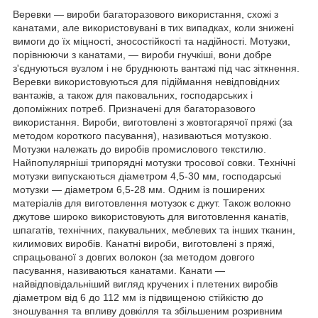
Веревки — вироби багаторазового використання, схожі з
канатами, але використовувані в тих випадках, коли знижені
вимоги до їх міцності, зносостійкості та надійності. Мотузки,
порівнюючи з канатами, — вироби гнучкіші, вони добре
з'єднуються вузлом і не бруднюють вантажі під час зіткнення.
Веревки використовуються для підіймання невідповідних
вантажів, а також для паковальних, господарських і
допоміжних потреб. Призначені для багаторазового
використання. Вироби, виготовлені з жовтогарячої пряжі (за
методом короткого пасування), називаються мотузкою.
Мотузки належать до виробів промислового текстилю.
Найпопулярніші трипорядні мотузки тросової совки. Технічні
мотузки випускаються діаметром 4,5-30 мм, господарські
мотузки — діаметром 6,5-28 мм. Одним із поширених
матеріалів для виготовлення мотузок є джут. Також волокно
джутове широко використовують для виготовлення канатів,
шпагатів, технічних, пакувальних, меблевих та інших тканин,
килимових виробів. Канатні вироби, виготовлені з пряжі,
спрацьованої з довгих волокон (за методом довгого
пасування, називаються канатами. Канати —
найвідповідальніший вигляд кручених і плетених виробів
діаметром від 6 до 112 мм із підвищеною стійкістю до
зношування та впливу довкілля та збільшеним розривним