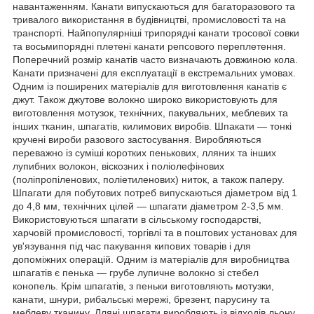
навантаженням. Канати випускаються для багаторазового та
тривалого використання в будівництві, промисловості та на
транспорті. Найпопулярніші трипорядні канати тросової совки
та восьмипорядні плетені канати репсового переплетення.
Поперечний розмір канатів часто визначають довжиною кола.
Канати призначені для експлуатації в екстремальних умовах.
Одним із поширених матеріалів для виготовлення канатів є
джут. Також джутове волокно широко використовують для
виготовлення мотузок, технічних, пакувальних, меблевих та
інших тканин, шпагатів, килимових виробів. Шпакати — тонкі
кручені вироби разового застосування. Виробляються
переважно із суміші коротких пенькових, лляних та інших
лупибних волокон, віскозних і поліолефінових
(поліпропіленових, поліетиленових) ниток, а також паперу.
Шпагати для побутових потреб випускаються діаметром від 1
до 4,8 мм, технічних цілей — шпагати діаметром 2-3,5 мм.
Використовуються шпагати в сільському господарстві,
харчовій промисловості, торгівлі та в поштових установах для
ув'язування під час пакування кипових товарів і для
допоміжних операцій. Одним із матеріалів для виробництва
шпагатів є пенька — грубе лупичне волокно зі стебел
конопель. Крім шпагатів, з пеньки виготовляють мотузки,
канати, шнури, рибальські мережі, брезент, парусину та
меблеву тканину. Лляні шпагати виробляють із відходів льону