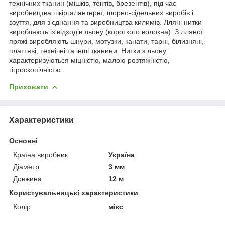
технічних тканин (мішків, тентів, брезентів), під час
виробництва шкіргалантереї, шорно-сідельних виробів і
взуття, для з'єднання та виробництва килимів. Лляні нитки
виробляють із відходів льону (короткого волокна). З лляної
пряжі виробляють шнури, мотузки, канати, тарні, білизняні,
платтяві, технічні та інші тканини. Нитки з льону
характеризуються міцністю, малою розтяжністю,
гігроскопічністю.
Приховати
Характеристики
Основні
Країна виробник
Україна
Діаметр
3 мм
Довжина
12 м
Користувальницькі характеристики
Колір
мікс