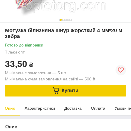
Мотузка білизняна шнур жорсткий 4 мм*20 м
зебра
Готово до відправки
Тільки опт
33,50
₴
Мінімальне замовлення — 5 шт.
Мінімальна сума замовлення на сайті — 500 ₴
Купити
Опис
Характеристики
Доставка
Оплата
Умови п
Опис