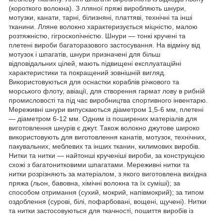
(короткого волокна). З лляної пряжі виробляють шнури,
мотузки, канати, тарні, білизняні, платтяві, технічні та інші
тканини. Лляне волокно характеризується міцністю, малою
розтяжністю, гігроскопічністю. Шнури — тонкі кручені та
плетені вироби багаторазового застосування. На відміну від
мотузок і шпагатів, шнури призначені для більш
відповідальних цілей, мають підвищені експлуатаційні
характеристики та покращений зовнішній вигляд.
Використовуються для оснастки кораблів річкового та
морського флоту, авіації, для створення гармат лову в рибній
промисловості та під час виробництва спортивного інвентарю.
Мереживні шнури випускаються діаметром 1,5-6 мм, плетені
— діаметром 6-12 мм. Одним із поширених матеріалів для
виготовлення шнурів є джут. Також волокно джутове широко
використовують для виготовлення канатів, мотузок, технічних,
пакувальних, меблевих та інших тканин, килимових виробів.
Нитки та нитки — найтонші крученіші вироби, за конструкцією
схожі з багатонитковими шпагатами. Мереживні нитки та
нитки розрізняють за матеріалом, з якого виготовлена вихідна
пряжа (льон, бавовна, хімічні волокна та їх суміші); за
способом отримання (сухий, мокрий, напівмокрий); за типом
оздоблення (сурові, білі, пофарбовані, вощені, щучені). Нитки
та нитки застосовуються для ткачності, пошиття виробів із