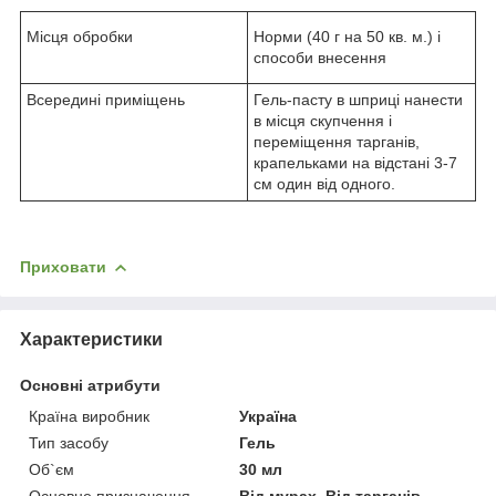
Місця обробки
Норми (40 г на 50 кв. м.) і
способи внесення
Всередині приміщень
Гель-пасту в шприці нанести
в місця скупчення і
переміщення тарганів,
крапельками на відстані 3-7
см один від одного.
Приховати
Характеристики
Основні атрибути
Країна виробник
Україна
Тип засобу
Гель
Об`єм
30 мл
Основне призначення
Від мурах, Від тарганів