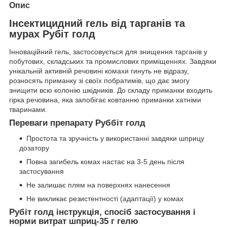
Опис
Інсектицидний гель від тарганів та
мурах Рубіт голд
Інноваційний гель, застосовується для знищення тарганів у
побутових, складських та промислових приміщеннях. Завдяки
унікальній активній речовині комахи гинуть не відразу,
розносять приманку зі своїх побратимів, що дає змогу
знищити всю колонію шкідників. До складу приманки входить
гірка речовина, яка запобігає ковтанню приманки хатніми
тваринами.
Переваги препарату Руббіт голд
Простота та зручність у використанні завдяки шприцу
дозатору
Повна загибель комах настає на 3-5 день після
застосування
Не залишає плям на поверхнях нанесення
Не викликає резистентності (адаптації) у комах
Рубіт голд інструкція, спосіб застосування і
норми витрат шприц-35 г гелю