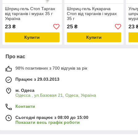
Шприц-гель Стоп Тарган
Шприц-гель Кукарача
Ульт
від тарганів і мурах 35 г
Стоп від тарганів і мурах
шпри
Україна
35 г
мура
23
25
23
₴
₴
Купити
Купити
Про нас
98% позитивних з 700 відгуків за рік
Працює з 29.03.2013
м. Одеса
Одесса , ул.Базовая 21, Одеса, Україна
Контакти
Сьогодні працює з 08:00 до 15:00
Показати весь графік роботи