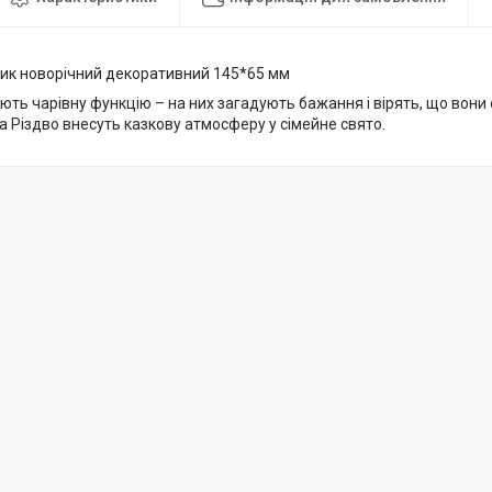
чик новорічний декоративний 145*65 мм
ть чарівну функцію – на них загадують бажання і вірять, що вони 
та Різдво внесуть казкову атмосферу у сімейне свято.