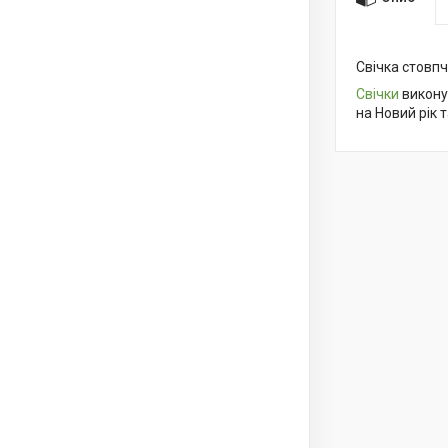
Свічка стовп
Свічки
виконую
на Новий рік 