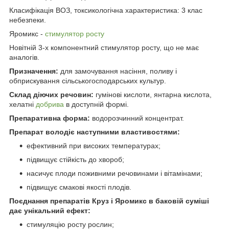
Класифікація ВОЗ, токсикологічна характеристика: 3 клас
небезпеки.
Яромикс -
стимулятор росту
Новітній 3-х компонентний стимулятор росту, що не має
аналогів.
Призначення:
для замочування насіння, поливу і
обприскування сільськогосподарських культур.
Склад діючих речовин:
гумінові кислоти, янтарна кислота,
хелатні
добрива
в доступній формі.
Препаративна форма:
водорозчинний концентрат.
Препарат володіє наступними властивостями:
ефективний при високих температурах;
підвищує стійкість до хвороб;
насичує плоди поживними речовинами і вітамінами;
підвищує смакові якості плодів.
Поєднання препаратів Круз і Яромикс в баковій суміші
дає унікальний ефект:
стимуляцію росту рослин;