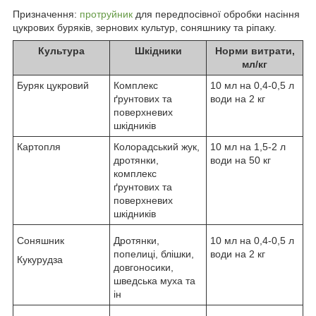
Призначення:
протруйник
для передпосівної обробки насіння
цукрових буряків, зернових культур, соняшнику та ріпаку.
Культура
Шкідники
Норми витрати,
мл/кг
Буряк цукровий
Комплекс
10 мл на 0,4-0,5 л
ґрунтових та
води на 2 кг
поверхневих
шкідників
Картопля
Колорадський жук,
10 мл на 1,5-2 л
дротянки,
води на 50 кг
комплекс
ґрунтових та
поверхневих
шкідників
Соняшник
Дротянки,
10 мл на 0,4-0,5 л
попелиці, блішки,
води на 2 кг
Кукурудза
довгоносики,
шведська муха та
ін