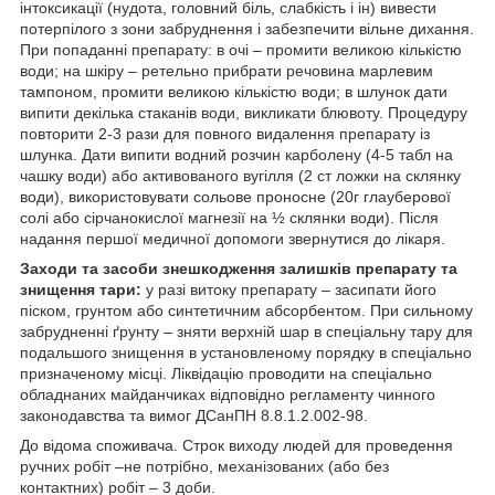
інтоксикації (нудота, головний біль, слабкість і ін) вивести
потерпілого з зони забруднення і забезпечити вільне дихання.
При попаданні препарату: в очі – промити великою кількістю
води; на шкіру – ретельно прибрати речовина марлевим
тампоном, промити великою кількістю води; в шлунок дати
випити декілька стаканів води, викликати блювоту. Процедуру
повторити 2-3 рази для повного видалення препарату із
шлунка. Дати випити водний розчин карболену (4-5 табл на
чашку води) або активованого вугілля (2 ст ложки на склянку
води), використовувати сольове проносне (20г глауберової
солі або сірчанокислої магнезії на ½ склянки води). Після
надання першої медичної допомоги звернутися до лікаря.
Заходи та засоби знешкодження залишків препарату та
знищення тари:
у разі витоку препарату – засипати його
піском, грунтом або синтетичним абсорбентом. При сильному
забрудненні ґрунту – зняти верхній шар в спеціальну тару для
подальшого знищення в установленому порядку в спеціально
призначеному місці. Ліквідацію проводити на спеціально
обладнаних майданчиках відповідно регламенту чинного
законодавства та вимог ДСанПН 8.8.1.2.002-98.
До відома споживача. Строк виходу людей для проведення
ручних робіт –не потрібно, механізованих (або без
контактних) робіт – 3 доби.