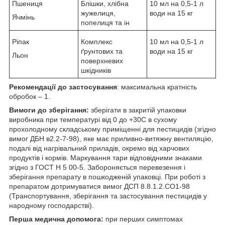
Пшениця
Блішки, хлібна
10 мл на 0,5-1 л
жужелиця,
води на 15 кг
Ячмінь
попелиця та ін
Ріпак
Комплекс
10 мл на 0,5-1 л
ґрунтових та
води на 15 кг
Льон
поверхневих
шкідників
Рекомендації до застосування
: максимальна кратність
обробок – 1.
Вимоги до зберігання:
зберігати в закритій упаковки
виробника при температурі від 0 до +30С в сухому
прохолодному складському приміщенні для пестицидів (згідно
вимог ДБН в2.2-7-98), яке має приливно-витяжну вентиляцію,
подалі від нагрівальний приладів, окремо від харчових
продуктів і кормів. Маркування тари відповідними знаками
згідно з ГОСТ Н 5 00-5. Забороняється перевезення і
зберігання препарату в пошкодженій упаковці. При роботі з
препаратом дотримуватися вимог ДСП 8.8.1.2.СО1-98
(Транспортування, зберігання та застосування пестицидів у
народному господарстві).
Перша медична допомога:
при перших симптомах