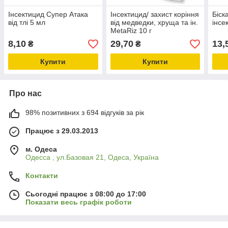
Інсектицид Супер Атака
Інсектицид/ захист коріння
Біск
від тлі 5 мл
від медведки, хруща та ін.
інсе
MetaRiz 10 г
8,10
29,70
13,
₴
₴
Купити
Купити
Про нас
98% позитивних з 694 відгуків за рік
Працює з 29.03.2013
м. Одеса
Одесса , ул.Базовая 21, Одеса, Україна
Контакти
Сьогодні працює з 08:00 до 17:00
Показати весь графік роботи