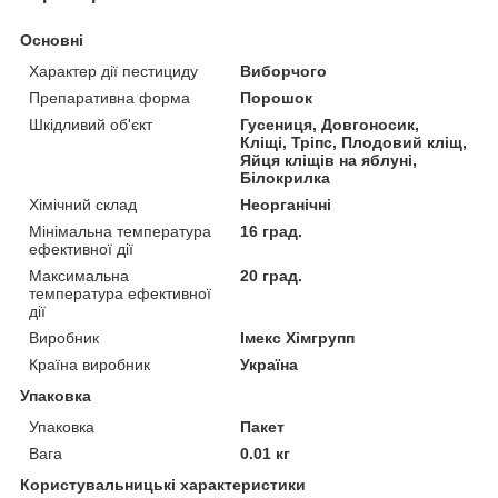
Основні
Характер дії пестициду
Виборчого
Препаративна форма
Порошок
Шкідливий об'єкт
Гусениця, Довгоносик,
Кліщі, Тріпс, Плодовий кліщ,
Яйця кліщів на яблуні,
Білокрилка
Хімічний склад
Неорганічні
Мінімальна температура
16 град.
ефективної дії
Максимальна
20 град.
температура ефективної
дії
Виробник
Імекс Хімгрупп
Країна виробник
Україна
Упаковка
Упаковка
Пакет
Вага
0.01 кг
Користувальницькі характеристики