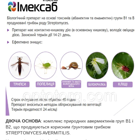
ДІЮЧА ОСНОВА
: комплекс природних авермектинів груп В1 і
В2, що продукуються корисним ґрунтовим грибком
STREPTOMYCES AVERMITILIS.