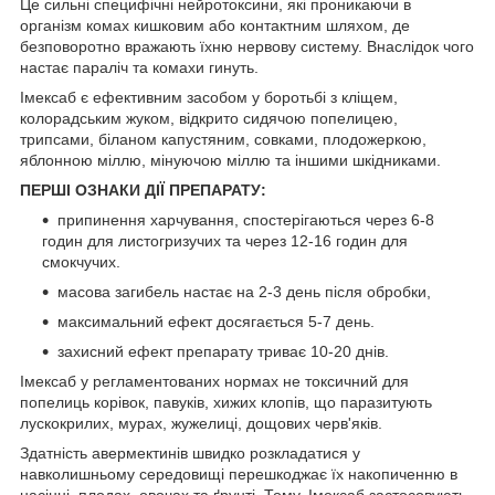
Це сильні специфічні нейротоксини, які проникаючи в
організм комах кишковим або контактним шляхом, де
безповоротно вражають їхню нервову систему. Внаслідок чого
настає параліч та комахи гинуть.
Імексаб є ефективним засобом у боротьбі з кліщем,
колорадським жуком, відкрито сидячою попелицею,
трипсами, біланом капустяним, совками, плодожеркою,
яблонною міллю, мінуючою міллю та іншими шкідниками.
ПЕРШІ ОЗНАКИ ДІЇ ПРЕПАРАТУ:
припинення харчування, спостерігаються через 6-8
годин для листогризучих та через 12-16 годин для
смокчучих.
масова загибель настає на 2-3 день після обробки,
максимальний ефект досягається 5-7 день.
захисний ефект препарату триває 10-20 днів.
Імексаб у регламентованих нормах не токсичний для
попелиць корівок, павуків, хижих клопів, що паразитують
лускокрилих, мурах, жужелиці, дощових черв'яків.
Здатність авермектинів швидко розкладатися у
навколишньому середовищі перешкоджає їх накопиченню в
насінні, плодах, овочах та ґрунті. Тому, Імексаб застосовують