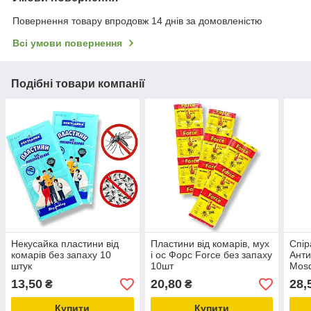
Повернення товару впродовж 14 днів за домовленістю
Всі умови повернення
Подібні товари компанії
Некусайка пластини від
Пластини від комарів, мух
Спір
комарів без запаху 10
і ос Форс Force без запаху
Анти
штук
10шт
Mosq
13,50
20,80
28,
₴
₴
Купити
Купити