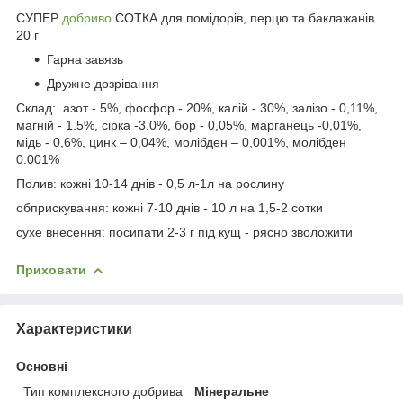
СУПЕР
добриво
СОТКА для помідорів, перцю та баклажанів
20 г
Гарна завязь
Дружне дозрівання
Склад: азот - 5%, фосфор - 20%, калій - 30%, залізо - 0,11%,
магній - 1.5%, сірка -3.0%, бор - 0,05%, марганець -0,01%,
мідь - 0,6%, цинк – 0,04%, молібден – 0,001%, молібден
0.001%
Полив: кожні 10-14 днів - 0,5 л-1л на рослину
обприскування: кожні 7-10 днів - 10 л на 1,5-2 сотки
сухе внесення: посипати 2-3 г під кущ - рясно зволожити
Приховати
Характеристики
Основні
Тип комплексного добрива
Мінеральне