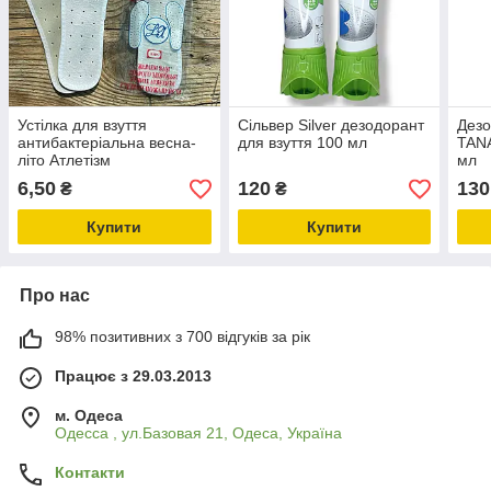
Устілка для взуття
Сільвер Silver дезодорант
Дезо
антибактеріальна весна-
для взуття 100 мл
TANA
літо Атлетізм
мл
6,50
120
130
₴
₴
Купити
Купити
Про нас
98% позитивних з 700 відгуків за рік
Працює з 29.03.2013
м. Одеса
Одесса , ул.Базовая 21, Одеса, Україна
Контакти