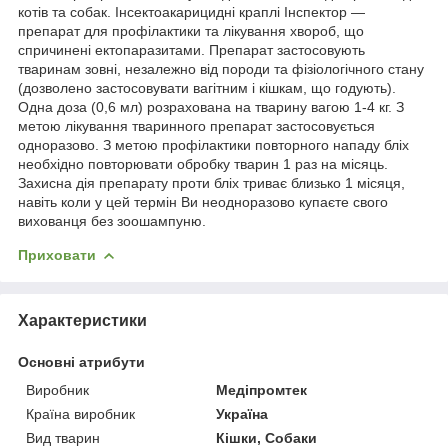
котів та собак. Інсектоакарицидні краплі Інспектор ―
препарат для профілактики та лікування хвороб, що
спричинені ектопаразитами. Препарат застосовують
тваринам зовні, незалежно від породи та фізіологічного стану
(дозволено застосовувати вагітним і кішкам, що годують).
Одна доза (0,6 мл) розрахована на тварину вагою 1-4 кг. З
метою лікування тваринного препарат застосовується
одноразово. З метою профілактики повторного нападу бліх
необхідно повторювати обробку тварин 1 раз на місяць.
Захисна дія препарату проти бліх триває близько 1 місяця,
навіть коли у цей термін Ви неодноразово купаєте свого
вихованця без зоошампуню.
Приховати
Характеристики
Основні атрибути
Виробник
Медіпромтек
Країна виробник
Україна
Вид тварин
Кішки, Собаки