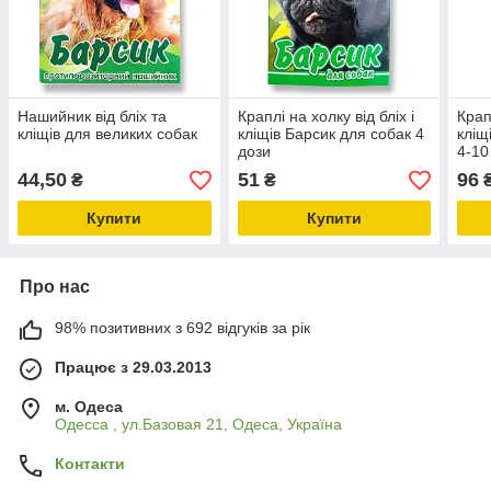
Нашийник від бліх та
Краплі на холку від бліх і
Крап
кліщів для великих собак
кліщів Барсик для собак 4
кліщ
дози
4-10
44,50
51
96
₴
₴
Купити
Купити
Про нас
98% позитивних з 692 відгуків за рік
Працює з 29.03.2013
м. Одеса
Одесса , ул.Базовая 21, Одеса, Україна
Контакти