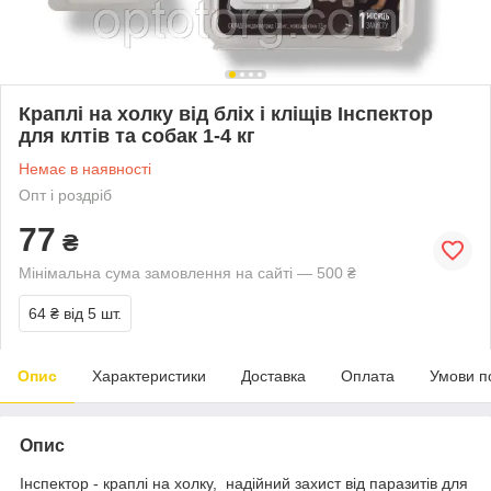
Краплі на холку від бліх і кліщів Інспектор
для клтів та собак 1-4 кг
Немає в наявності
Опт і роздріб
77
₴
Мінімальна сума замовлення на сайті — 500 ₴
64 ₴
від 5 шт.
Опис
Характеристики
Доставка
Оплата
Умови п
Опис
Інспектор - краплі на холку, надійний захист від паразитів для