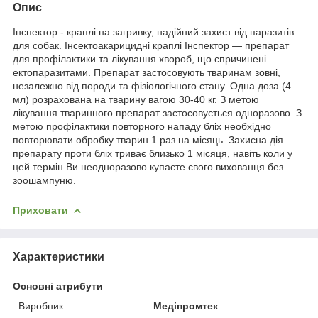
Опис
Інспектор - краплі на загривку, надійний захист від паразитів
для собак. Інсектоакарицидні краплі Інспектор ― препарат
для профілактики та лікування хвороб, що спричинені
ектопаразитами. Препарат застосовують тваринам зовні,
незалежно від породи та фізіологічного стану. Одна доза (4
мл) розрахована на тварину вагою 30-40 кг. З метою
лікування тваринного препарат застосовується одноразово. З
метою профілактики повторного нападу бліх необхідно
повторювати обробку тварин 1 раз на місяць. Захисна дія
препарату проти бліх триває близько 1 місяця, навіть коли у
цей термін Ви неодноразово купаєте свого вихованця без
зоошампуню.
Приховати
Характеристики
Основні атрибути
Виробник
Медіпромтек