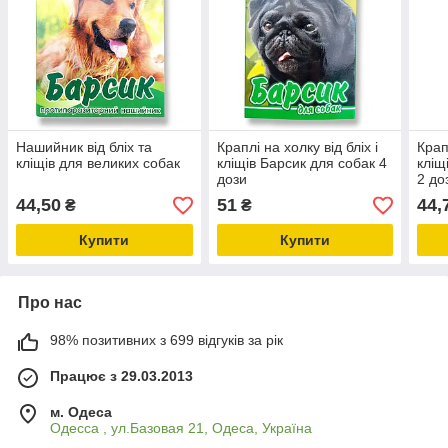
Нашийник від бліх та
Краплі на холку від бліх і
Крап
кліщів для великих собак
кліщів Барсик для собак 4
кліщ
дози
2 до
44,50
51
44,
₴
₴
Купити
Купити
Про нас
98% позитивних з 699 відгуків за рік
Працює з 29.03.2013
м. Одеса
Одесса , ул.Базовая 21, Одеса, Україна