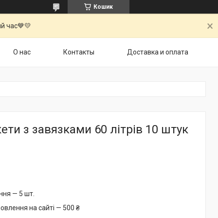
Кошик
й час💙💛
О нас
Контакты
Доставка и оплата
кети з завязками 60 літрів 10 штук
ня — 5 шт.
овлення на сайті — 500 ₴