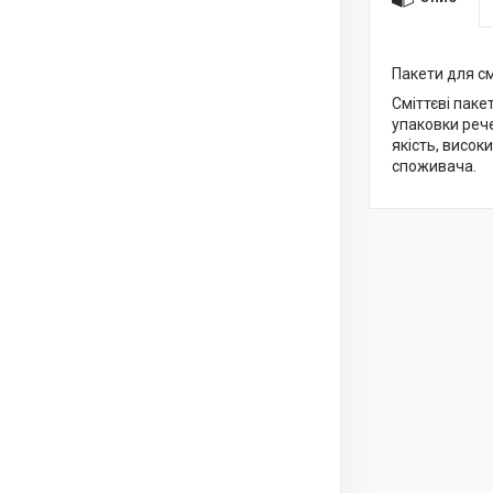
Пакети для см
Сміттєві паке
упаковки рече
якість, висок
споживача.