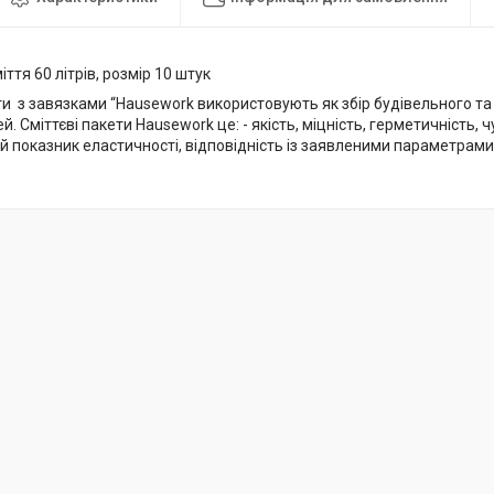
іття 60 літрів, розмір 10 штук
ти з завязками “Hausework використовують як збір будівельного та 
й. Сміттєві пакети Hausework це: - якість, міцність, герметичність,
ий показник еластичності, відповідність із заявленими параметрам