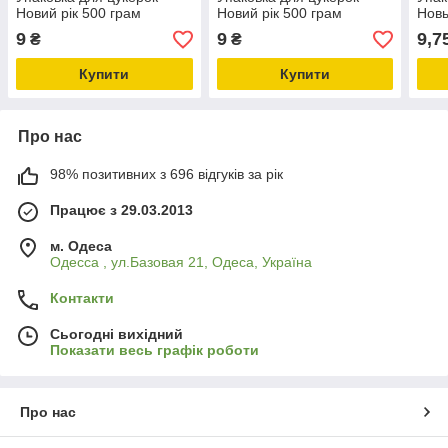
Новий рік 500 грам
Новий рік 500 грам
Новы
9
9
9,7
₴
₴
Купити
Купити
Про нас
98% позитивних з 696 відгуків за рік
Працює з 29.03.2013
м. Одеса
Одесса , ул.Базовая 21, Одеса, Україна
Контакти
Сьогодні вихідний
Показати весь графік роботи
Про нас