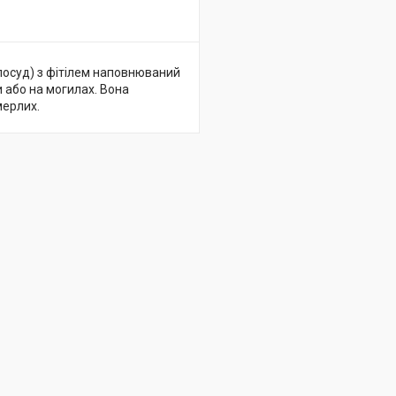
посуд) з фітілем наповнюваний
 або на могилах. Вона
мерлих.