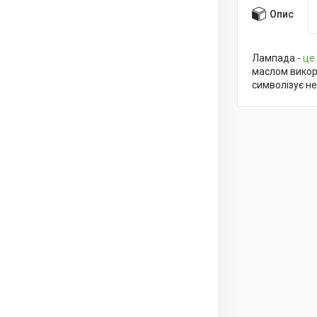
Опис
Лампада -
це
маслом викори
символізує не