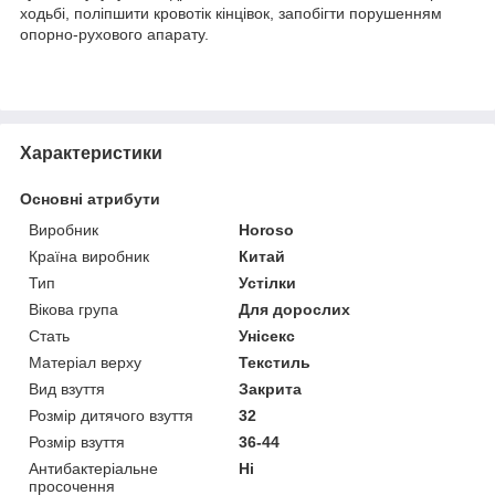
ходьбі, поліпшити кровотік кінцівок, запобігти порушенням
опорно-рухового апарату.
Характеристики
Основні атрибути
Виробник
Horoso
Країна виробник
Китай
Тип
Устілки
Вікова група
Для дорослих
Стать
Унісекс
Матеріал верху
Текстиль
Вид взуття
Закрита
Розмір дитячого взуття
32
Розмір взуття
36-44
Антибактеріальне
Ні
просочення