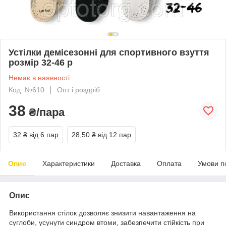
Устілки демісезонні для спортивного взуття
розмір 32-46 р
Немає в наявності
Код: №610
Опт і роздріб
38
₴/пара
32 ₴
від 6 пар
28,50 ₴
від 12 пар
Опис
Характеристики
Доставка
Оплата
Умови п
Опис
Використання стілок дозволяє знизити навантаження на
суглоби, усунути синдром втоми, забезпечити стійкість при