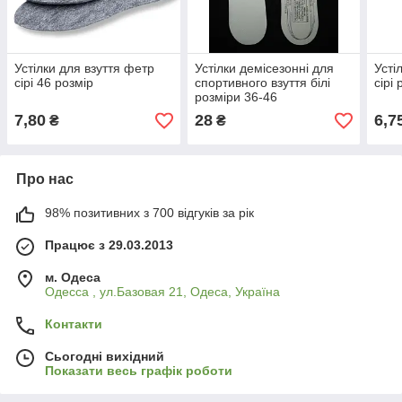
Устілки для взуття фетр
Устілки демісезонні для
Усті
сірі 46 розмір
спортивного взуття білі
сірі
розміри 36-46
7,80
28
6,7
₴
₴
Про нас
98% позитивних з 700 відгуків за рік
Працює з 29.03.2013
м. Одеса
Одесса , ул.Базовая 21, Одеса, Україна
Контакти
Сьогодні вихідний
Показати весь графік роботи