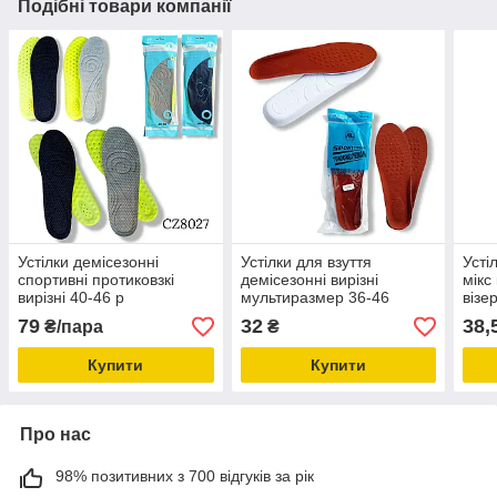
Подібні товари компанії
Устілки демісезонні
Устілки для взуття
Усті
спортивні протиковзкі
демісезонні вирізні
мікс
вирізні 40-46 р
мультиразмер 36-46
візе
коричневі
79
32
38,
₴/пара
₴
Купити
Купити
Про нас
98% позитивних з 700 відгуків за рік