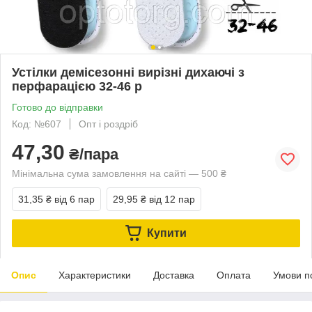
Устілки демісезонні вирізні дихаючі з
перфарацією 32-46 р
Готово до відправки
Код: №607
Опт і роздріб
47,30
₴/пара
Мінімальна сума замовлення на сайті — 500 ₴
31,35 ₴
від 6 пар
29,95 ₴
від 12 пар
Купити
Опис
Характеристики
Доставка
Оплата
Умови п