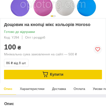
Дощовик на кнопці мікс кольорів Horoso
Готово до відправки
Код: YJ94
Опт і роздріб
100
₴
Мінімальна сума замовлення на сайті — 500 ₴
86 ₴
від 8 шт.
Купити
Опис
Характеристики
Доставка
Оплата
Умови п
Опис