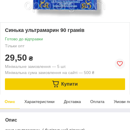
Синька ультрамарин 90 грамів
Готово до відправки
Тільки опт
29,50
₴
Мінімальне замовлення — 5 шт.
Мінімальна сума замовлення на сайті — 500 ₴
Купити
Опис
Характеристики
Доставка
Оплата
Умови п
Опис
синя ультрамарин ( будівельний пігмент)