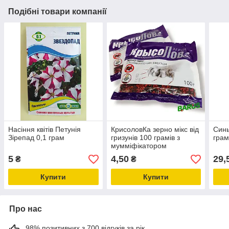
Подібні товари компанії
Насіння квітів Петунія
КрисоловКа зерно мікс від
Синь
Зірепад 0,1 грам
гризунів 100 грамів з
грам
мумміфікатором
5
4,50
29,
₴
₴
Купити
Купити
Про нас
98% позитивних з 700 відгуків за рік