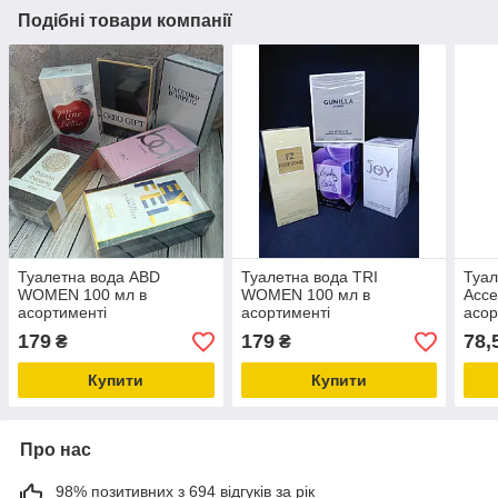
Подібні товари компанії
Туалетна вода ABD
Туалетна вода TRI
Туал
WOMEN 100 мл в
WOMEN 100 мл в
Acce
асортименті
асортименті
асор
179
179
78,
₴
₴
Купити
Купити
Про нас
98% позитивних з 694 відгуків за рік