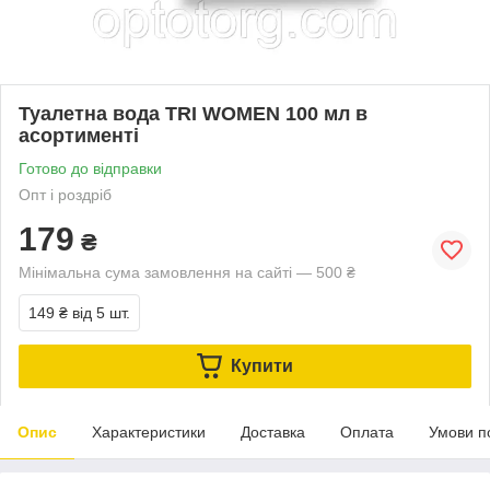
Туалетна вода TRI WOMEN 100 мл в
асортименті
Готово до відправки
Опт і роздріб
179
₴
Мінімальна сума замовлення на сайті — 500 ₴
149 ₴
від 5 шт.
Купити
Опис
Характеристики
Доставка
Оплата
Умови п