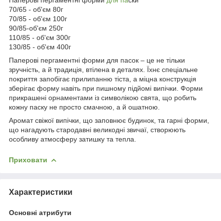
70/65 - об'єм 80г
70/85 - об'єм 100г
90/85-об'єм 250г
110/85 - об'єм 300г
130/85 - об'єм 400г
Паперові пергаментні форми для пасок – це не тільки
зручність, а й традиція, втілена в деталях. Їхнє спеціальне
покриття запобігає прилипанню тіста, а міцна конструкція
зберігає форму навіть при пишному підйомі випічки. Форми
прикрашені орнаментами із символікою свята, що робить
кожну паску не просто смачною, а й ошатною.
Аромат свіжої випічки, що заповнює будинок, та гарні форми,
що нагадують стародавні великодні звичаї, створюють
особливу атмосферу затишку та тепла.
Приховати
Характеристики
Основні атрибути