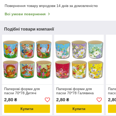
Повернення товару впродовж 14 днів за домовленістю
Всі умови повернення
Подібні товари компанії
Паперові форми для
Паперові форми для
Папе
пасхи 70*78 Дитячі
пасхи 70*78 Галявина
пасх
2,80
2,80
2,8
₴
₴
Купити
Купити