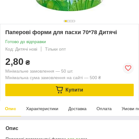
Паперові форми для пасхи 70*78 Дитячі
Готово до відправки
Код: Дитячі нові
Тільки опт
2,80
₴
Мінімальне замовлення — 50 шт.
Мінімальна сума замовлення на сайті — 500 ₴
Купити
Опис
Характеристики
Доставка
Оплата
Умови п
Опис
Паперові пергаментні форми
для па
ски