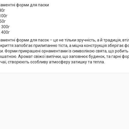
гаментні форми для паски
80г
100г
50г
м 300г
м 400г
аментні форми для пасок – це не тільки зручність, а й традиція, вті
криття запобігає прилипанню тіста, а міцна конструкція зберігає 
ки. Форми прикрашені орнаментами із символікою свята, що робить
ошатною. Аромат свіжої випічки, що заповнює будинок, та гарні ф
ичаї, створюють особливу атмосферу затишку та тепла.