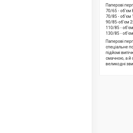
Паперові пер
70/65 - об'єм 
70/85 - об'єм 
90/85-об'єм 2
110/85 - об'є
130/85 - об'є
Паперові перг
спеціальне по
підйомі випіч
смачною, а й 
великодні зв