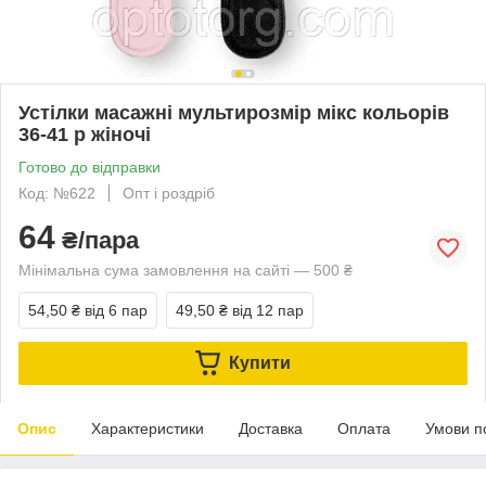
Устілки масажні мультирозмір мікс кольорів
36-41 р жіночі
Готово до відправки
Код: №622
Опт і роздріб
64
₴/пара
Мінімальна сума замовлення на сайті — 500 ₴
54,50 ₴
від 6 пар
49,50 ₴
від 12 пар
Купити
Опис
Характеристики
Доставка
Оплата
Умови п