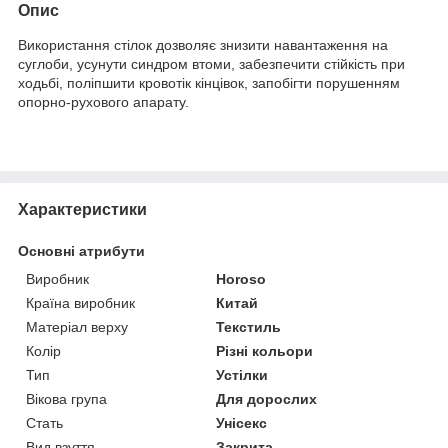
Опис
Використання стілок дозволяє знизити навантаження на
суглоби, усунути синдром втоми, забезпечити стійкість при
ходьбі, поліпшити кровотік кінцівок, запобігти порушенням
опорно-рухового апарату.
Характеристики
Основні атрибути
Виробник
Horoso
Країна виробник
Китай
Матеріал верху
Текстиль
Колір
Різні кольори
Тип
Устілки
Вікова група
Для дорослих
Стать
Унісекс
Вид взуття
Закрита