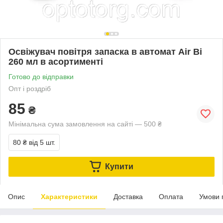
Освіжувач повітря запаска в автомат Air Bi
260 мл в асортименті
Готово до відправки
Опт і роздріб
85
₴
Мінімальна сума замовлення на сайті — 500 ₴
80 ₴
від 5 шт.
Купити
Опис
Характеристики
Доставка
Оплата
Умови 