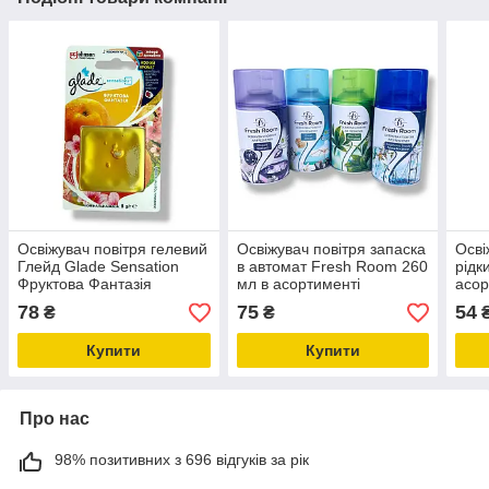
Освіжувач повітря гелевий
Освіжувач повітря запаска
Осві
Глейд Glade Sensation
в автомат Fresh Room 260
рідк
Фруктова Фантазія
мл в асортименті
асор
78
75
54
₴
₴
Купити
Купити
Про нас
98% позитивних з 696 відгуків за рік