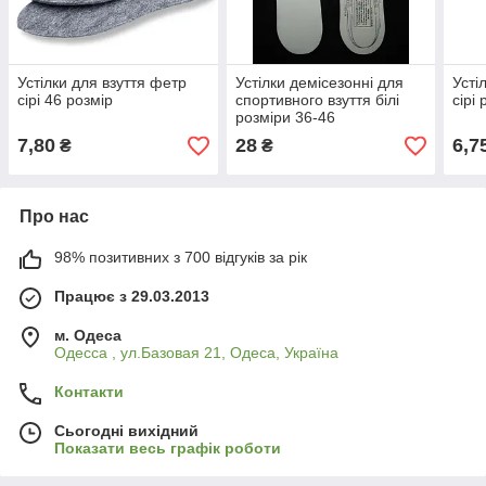
Устілки для взуття фетр
Устілки демісезонні для
Усті
сірі 46 розмір
спортивного взуття білі
сірі
розміри 36-46
7,80
28
6,7
₴
₴
Про нас
98% позитивних з 700 відгуків за рік
Працює з 29.03.2013
м. Одеса
Одесса , ул.Базовая 21, Одеса, Україна
Контакти
Сьогодні вихідний
Показати весь графік роботи