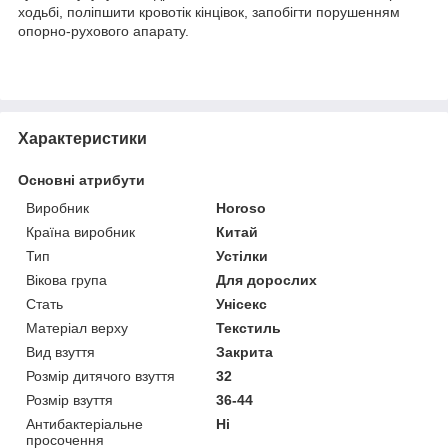
ходьбі, поліпшити кровотік кінцівок, запобігти порушенням
опорно-рухового апарату.
Характеристики
Основні атрибути
Виробник
Horoso
Країна виробник
Китай
Тип
Устілки
Вікова група
Для дорослих
Стать
Унісекс
Матеріал верху
Текстиль
Вид взуття
Закрита
Розмір дитячого взуття
32
Розмір взуття
36-44
Антибактеріальне
Ні
просочення