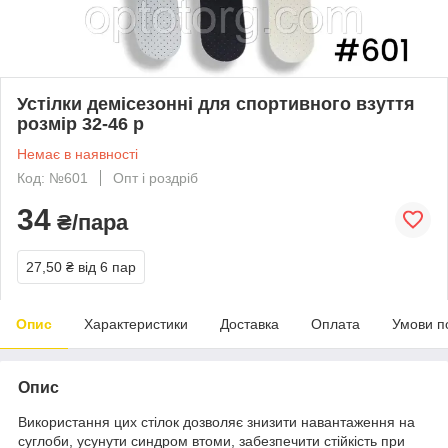
Устілки демісезонні для спортивного взуття
розмір 32-46 р
Немає в наявності
Код: №601
Опт і роздріб
34
₴/пара
27,50 ₴
від 6 пар
Опис
Характеристики
Доставка
Оплата
Умови п
Опис
Використання цих стілок дозволяє знизити навантаження на
суглоби, усунути синдром втоми, забезпечити стійкість при