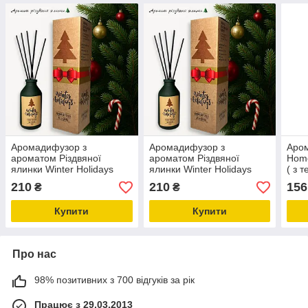
Аромадифузор з
Аромадифузор з
Аро
ароматом Різдвяної
ароматом Різдвяної
Home
ялинки Winter Holidays
ялинки Winter Holidays
( з 
100 мл
100 мл
210
210
156
₴
₴
Купити
Купити
Про нас
98% позитивних з 700 відгуків за рік
Працює з 29.03.2013