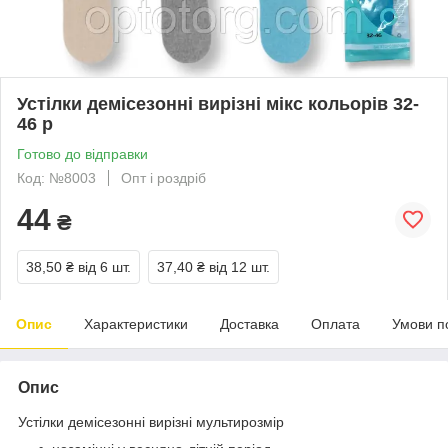
Устілки демісезонні вирізні мікс кольорів 32-
46 р
Готово до відправки
Код: №8003
Опт і роздріб
44
₴
38,50 ₴
від 6 шт.
37,40 ₴
від 12 шт.
Опис
Характеристики
Доставка
Оплата
Умови п
Опис
Устілки демісезонні вирізні мультирозмір