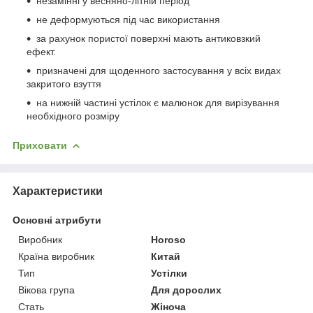
незамінні у весняно-літній період
не деформуються під час використання
за рахунок пористої поверхні мають антиковзкий
ефект.
призначені для щоденного застосування у всіх видах
закритого взуття
на нижній частині устілок є малюнок для вирізування
необхідного розміру
Приховати
Характеристики
Основні атрибути
Виробник
Horoso
Країна виробник
Китай
Тип
Устілки
Вікова група
Для дорослих
Стать
Жіноча