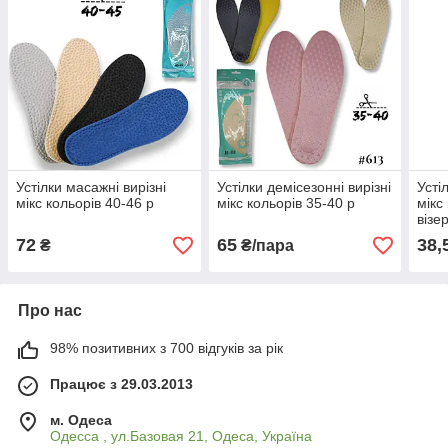
Устілки масажні вирізні
Устілки демісезонні вирізні
Усті
мікс кольорів 40-46 р
мікс кольорів 35-40 р
мікс
візе
72
65
38,
₴
₴/пара
Про нас
98% позитивних з 700 відгуків за рік
Працює з 29.03.2013
м. Одеса
Одесса , ул.Базовая 21, Одеса, Україна